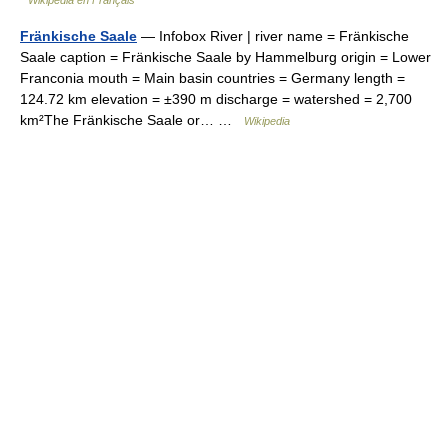
Wikipédia en Français
Fränkische Saale
— Infobox River | river name = Fränkische
Saale caption = Fränkische Saale by Hammelburg origin = Lower
Franconia mouth = Main basin countries = Germany length =
124.72 km elevation = ±390 m discharge = watershed = 2,700
km²The Fränkische Saale or… …
Wikipedia