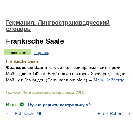
Германия. Лингвострановедческий
словарь
Fränkische Saale
Толкование
Перевод
Fränkische Saale
Франконская Заале
, самый большой правый приток реки
Майн. Длина 142 км. Берёт начало в горах Хасберге, впадает в
Майн у г. Гемюнден (Gemünden am Main)
→
Main
,
Haßberge
Германия. Лингвострановедческий словарь
.
2014
.
Игры ⚽
Нужно решить контрольную?
Fränkische Alb
Franz Robert