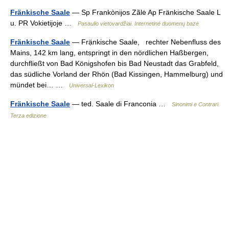
Fränkische Saale
— Sp Frankònijos Zãlė Ap Fränkische Saale L
u. PR Vokietijoje …
Pasaulio vietovardžiai. Internetinė duomenų bazė
Fränkische Saale
— Frạ̈nkische Saale, rechter Nebenfluss des
Mains, 142 km lang, entspringt in den nördlichen Haßbergen,
durchfließt von Bad Königshofen bis Bad Neustadt das Grabfeld,
das südliche Vorland der Rhön (Bad Kissingen, Hammelburg) und
mündet bei… …
Universal-Lexikon
Fränkische Saale
— ted. Saale di Franconia …
Sinonimi e Contrari.
Terza edizione